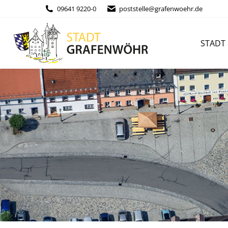
Inhalt
09641 9220-0
poststelle@grafenwoehr.de
springen
STADT & BÜ
STADT