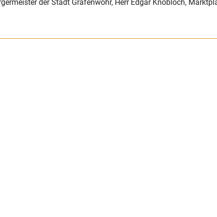
ürgermeister der Stadt Grafenwöhr, Herr Edgar Knobloch, Marktpl