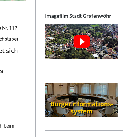
Imagefilm Stadt Grafenwöhr
 Nr. 11?
chstabe)
t sich
e)
ch beim