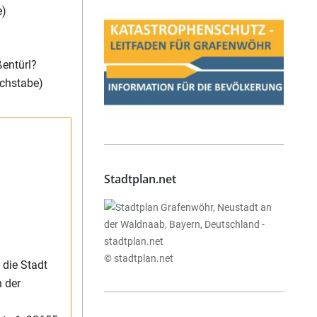
e)
entürl?
uchstabe)
Stadtplan.net
© stadtplan.net
 die Stadt
 der