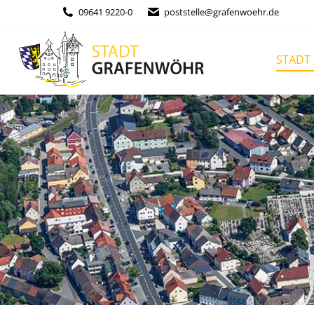
Inhalt
09641 9220-0
poststelle@grafenwoehr.de
springen
STADT & BÜ
STADT