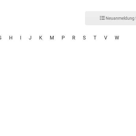
Neuanmeldung f
G
H
I
J
K
M
P
R
S
T
V
W