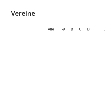
Vereine
Alle
1-9
B
C
D
F