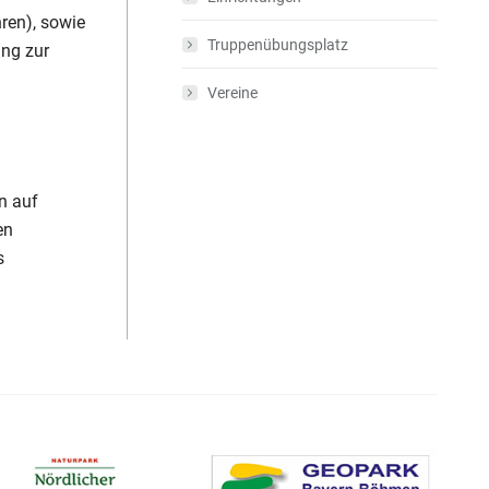
ren), sowie
Truppenübungsplatz
ung zur
Vereine
n auf
en
s