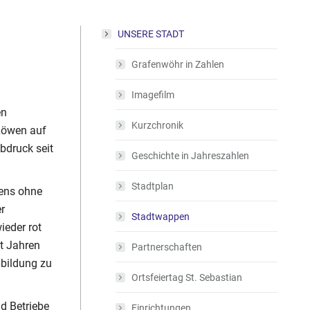
UNSERE STADT
Grafenwöhr in Zahlen
Imagefilm
en
Kurzchronik
 Löwen auf
bdruck seit
Geschichte in Jahreszahlen
Stadtplan
tens ohne
r
Stadtwappen
ieder rot
it Jahren
Partnerschaften
bbildung zu
Ortsfeiertag St. Sebastian
d Betriebe
Einrichtungen