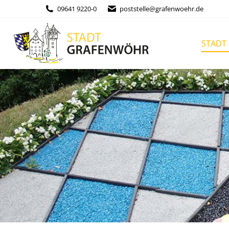
Inhalt
09641 9220-0
poststelle@grafenwoehr.de
springen
STADT & BÜ
STADT