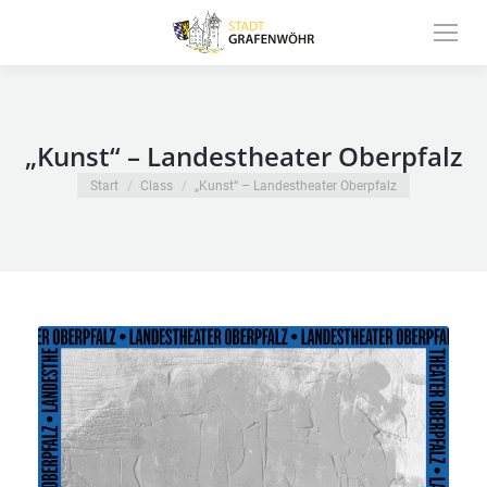
Inhalt
springen
„Kunst“ – Landestheater Oberpfalz
Sie befinden sich hier:
Start
Class
„Kunst“ – Landestheater Oberpfalz