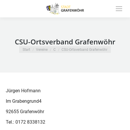
Inhalt
springen
CSU-Ortsverband Grafenwöhr
Sie befinden sich hier:
Start
Vereine
C
CSU-Ortsverband Grafenwöhr
Jürgen Hofmann
Im Grabengrund4
92655 Grafenwöhr
Tel.: 0172 8338132