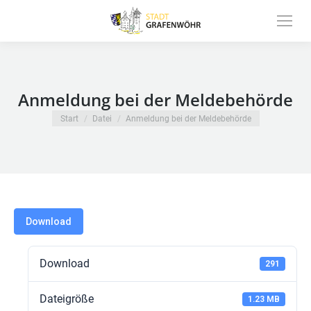
Inhalt
springen
Anmeldung bei der Meldebehörde
Sie befinden sich hier:
Start
Datei
Anmeldung bei der Meldebehörde
Download
Download
291
Dateigröße
1.23 MB