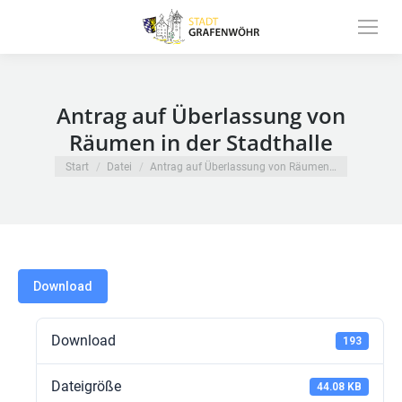
Inhalt
springen
Antrag auf Überlassung von
Räumen in der Stadthalle
Sie befinden sich hier:
Start
Datei
Antrag auf Überlassung von Räumen…
Download
Download
193
Dateigröße
44.08 KB