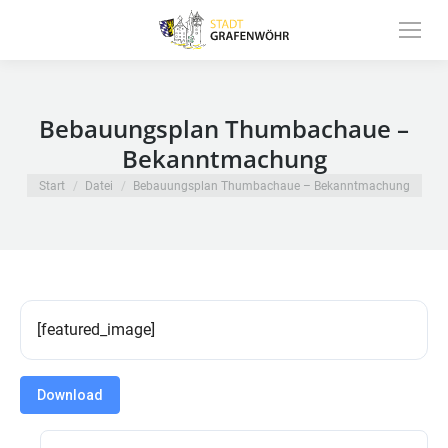
Inhalt
springen
Bebauungsplan Thumbachaue –
Bekanntmachung
Sie befinden sich hier:
Start
Datei
Bebauungsplan Thumbachaue – Bekanntmachung
[featured_image]
Download