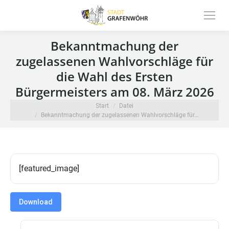
Inhalt
springen
Bekanntmachung der
zugelassenen Wahlvorschläge für
die Wahl des Ersten
Bürgermeisters am 08. März 2026
Sie befinden sich hier:
Start
Datei
Bekanntmachung der zugelassenen Wahlvorschläge für…
[featured_image]
Download