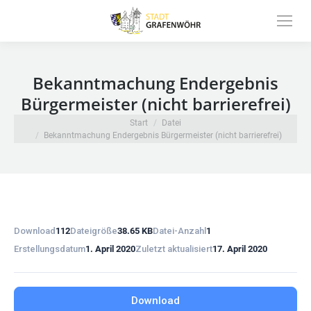
Inhalt
springen
Bekanntmachung Endergebnis
Bürgermeister (nicht barrierefrei)
Sie befinden sich hier:
Start
Datei
Bekanntmachung Endergebnis Bürgermeister (nicht barrierefrei)
Download
112
Dateigröße
38.65 KB
Datei-Anzahl
1
Erstellungsdatum
1. April 2020
Zuletzt aktualisiert
17. April 2020
Download