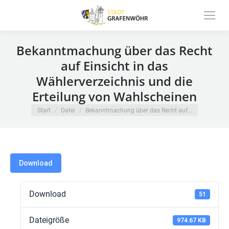
Inhalt
springen
Bekanntmachung über das Recht
auf Einsicht in das
Wählerverzeichnis und die
Erteilung von Wahlscheinen
Sie befinden sich hier:
Start
Datei
Bekanntmachung über das Recht auf…
Download
Download
51
Dateigröße
974.67 KB