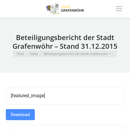
Inhalt
springen
Beteiligungsbericht der Stadt
Grafenwöhr – Stand 31.12.2015
Sie befinden sich hier:
Start
Datei
Beteiligungsbericht der Stadt Grafenwöhr –…
[featured_image]
Download