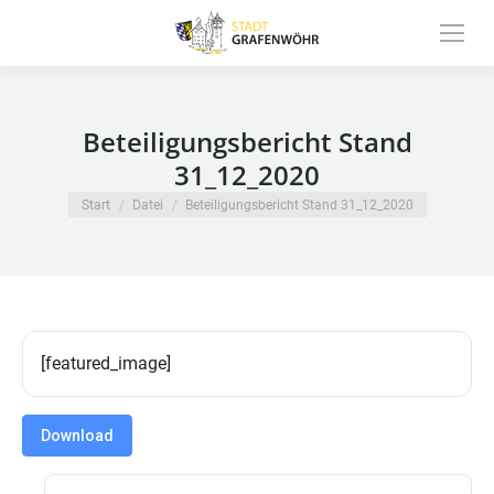
Inhalt
springen
Beteiligungsbericht Stand
31_12_2020
Sie befinden sich hier:
Start
Datei
Beteiligungsbericht Stand 31_12_2020
[featured_image]
Download