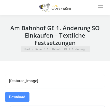
Inhalt
springen
Am Bahnhof GE 1. Änderung SO
Einkaufen – Textliche
Festsetzungen
Sie befinden sich hier:
Start
Datei
Am Bahnhof GE 1. Änderung…
[featured_image]
Download