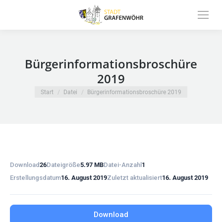
Inhalt
springen
Bürgerinformationsbroschüre
2019
Sie befinden sich hier:
Start
Datei
Bürgerinformationsbroschüre 2019
Download
26
Dateigröße
5.97 MB
Datei-Anzahl
1
Erstellungsdatum
16. August 2019
Zuletzt aktualisiert
16. August 2019
Download