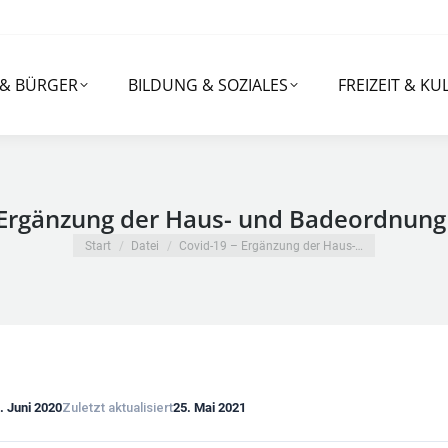
RGER
BILDUNG & SOZIALES
FREIZEIT & KULTUR
 & BÜRGER
BILDUNG & SOZIALES
FREIZEIT & KU
 Ergänzung der Haus- und Badeordnung
Sie befinden sich hier:
Start
Datei
Covid-19 – Ergänzung der Haus-…
. Juni 2020
Zuletzt aktualisiert
25. Mai 2021