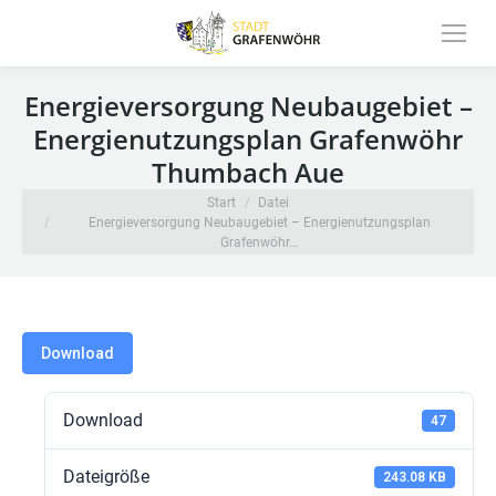
Inhalt
springen
Energieversorgung Neubaugebiet –
Energienutzungsplan Grafenwöhr
Thumbach Aue
Sie befinden sich hier:
Start
Datei
Energieversorgung Neubaugebiet – Energienutzungsplan
Grafenwöhr…
Download
Download
47
Dateigröße
243.08 KB