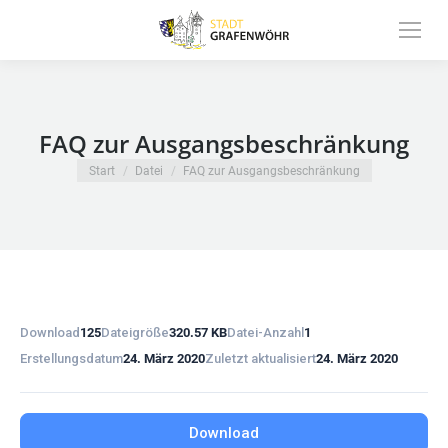
Inhalt
springen
FAQ zur Ausgangsbeschränkung
Sie befinden sich hier:
Start
Datei
FAQ zur Ausgangsbeschränkung
Download
125
Dateigröße
320.57 KB
Datei-Anzahl
1
Erstellungsdatum
24. März 2020
Zuletzt aktualisiert
24. März 2020
Download