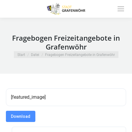
Inhalt
springen
Fragebogen Freizeitangebote in
Grafenwöhr
Sie befinden sich hier:
Start
Datei
Fragebogen Freizeitangebote in Grafenwöhr
[featured_image]
Download