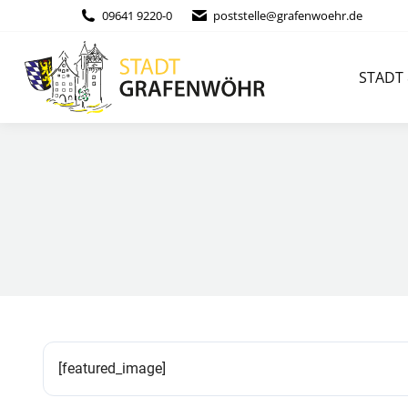
Inhalt
09641 9220-0
poststelle@grafenwoehr.de
springen
STADT & BÜ
STADT
[featured_image]