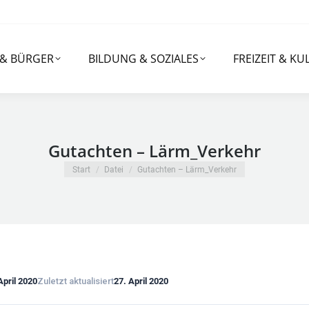
RGER
BILDUNG & SOZIALES
FREIZEIT & KULTUR
 & BÜRGER
BILDUNG & SOZIALES
FREIZEIT & KU
Gutachten – Lärm_Verkehr
Sie befinden sich hier:
Start
Datei
Gutachten – Lärm_Verkehr
April 2020
Zuletzt aktualisiert
27. April 2020