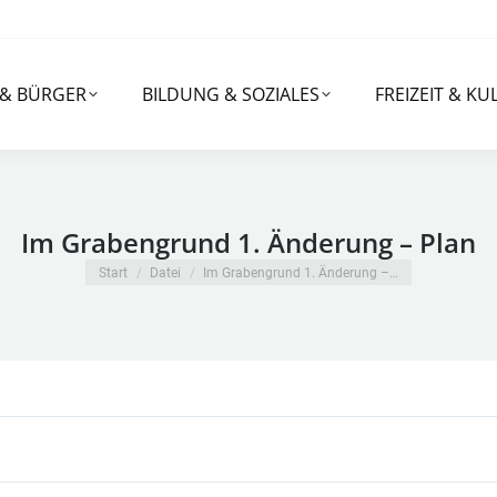
RGER
BILDUNG & SOZIALES
FREIZEIT & KULTUR
 & BÜRGER
BILDUNG & SOZIALES
FREIZEIT & KU
Im Grabengrund 1. Änderung – Plan
Sie befinden sich hier:
Start
Datei
Im Grabengrund 1. Änderung –…