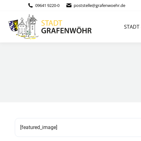
Inhalt
09641 9220-0
poststelle@grafenwoehr.de
springen
STADT & BÜ
STADT
[featured_image]