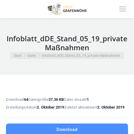
Inhalt
springen
Infoblatt_dDE_Stand_05_19_private
Maßnahmen
Sie befinden sich hier:
Start
Datei
Infoblatt_dDE_Stand_05_19_private Maßnahmen
Download
64
Dateigröße
37.36 KB
Datei-Anzahl
1
Erstellungsdatum
2. Oktober 2019
Zuletzt aktualisiert
2. Oktober 2019
Download