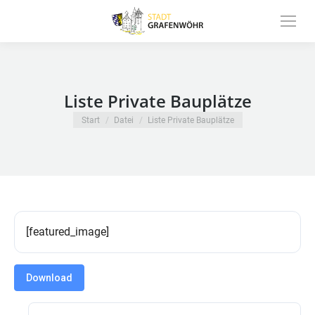
Inhalt
springen
Liste Private Bauplätze
Sie befinden sich hier:
Start
Datei
Liste Private Bauplätze
[featured_image]
Download