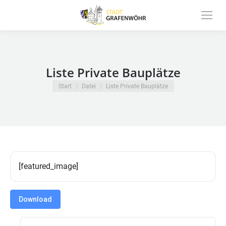
Inhalt
springen
Liste Private Bauplätze
Sie befinden sich hier:
Start
Datei
Liste Private Bauplätze
[featured_image]
Download