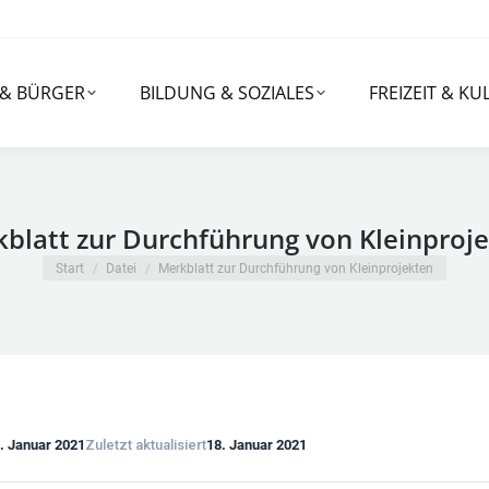
RGER
BILDUNG & SOZIALES
FREIZEIT & KULTUR
 & BÜRGER
BILDUNG & SOZIALES
FREIZEIT & KU
blatt zur Durchführung von Kleinproj
Sie befinden sich hier:
Start
Datei
Merkblatt zur Durchführung von Kleinprojekten
. Januar 2021
Zuletzt aktualisiert
18. Januar 2021