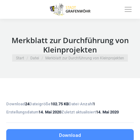
Inhalt
springen
Merkblatt zur Durchführung von
Kleinprojekten
Sie befinden sich hier:
Start
Datei
Merkblatt zur Durchführung von Kleinprojekten
Download
24
Dateigröße
102.75 KB
Datei-Anzahl
1
Erstellungsdatum
14. Mai 2020
Zuletzt aktualisiert
14. Mai 2020
Download