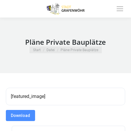
Inhalt
springen
Pläne Private Bauplätze
Sie befinden sich hier:
Start
Datei
Pläne Private Bauplätze
[featured_image]
Download