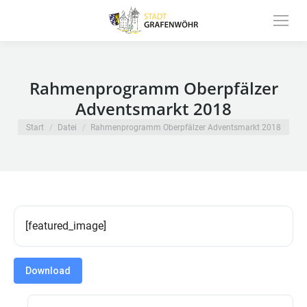
Inhalt
springen
Rahmenprogramm Oberpfälzer
Adventsmarkt 2018
Sie befinden sich hier:
Start
Datei
Rahmenprogramm Oberpfälzer Adventsmarkt 2018
[featured_image]
Download