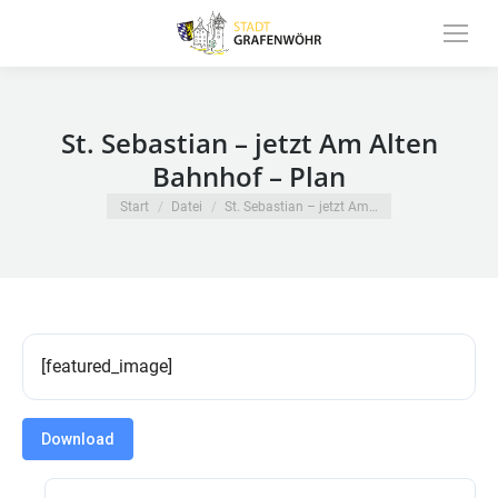
Inhalt
springen
St. Sebastian – jetzt Am Alten
Bahnhof – Plan
Sie befinden sich hier:
Start
Datei
St. Sebastian – jetzt Am…
[featured_image]
Download