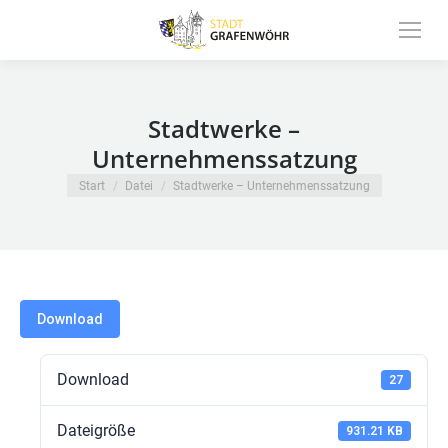
Inhalt
springen
Stadtwerke –
Unternehmenssatzung
Sie befinden sich hier:
Start
Datei
Stadtwerke – Unternehmenssatzung
Download
Download
27
Dateigröße
931.21 KB