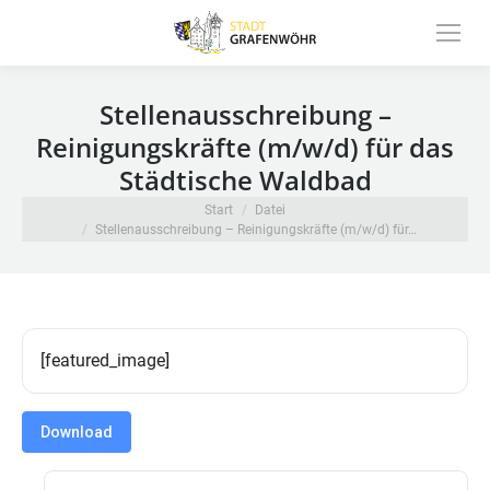
Inhalt
springen
Stellenausschreibung –
Reinigungskräfte (m/w/d) für das
Städtische Waldbad
Sie befinden sich hier:
Start
Datei
Stellenausschreibung – Reinigungskräfte (m/w/d) für…
[featured_image]
Download