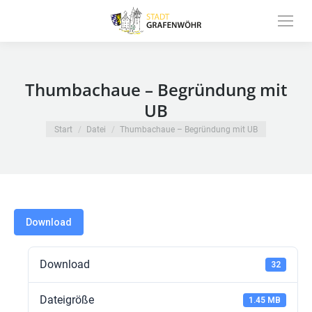
Inhalt
springen
Thumbachaue – Begründung mit
UB
Sie befinden sich hier:
Start
Datei
Thumbachaue – Begründung mit UB
Download
Download
32
Dateigröße
1.45 MB