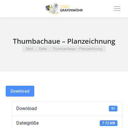
Inhalt
springen
Thumbachaue – Planzeichnung
Sie befinden sich hier:
Start
Datei
Thumbachaue – Planzeichnung
Download
Download
91
Dateigröße
7.72 MB