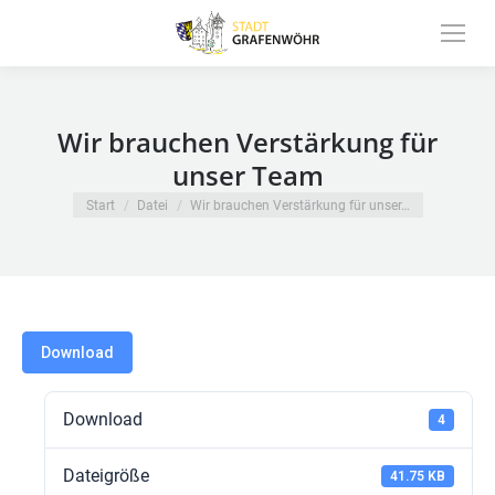
Inhalt
springen
Wir brauchen Verstärkung für
unser Team
Sie befinden sich hier:
Start
Datei
Wir brauchen Verstärkung für unser…
Download
Download
4
Dateigröße
41.75 KB