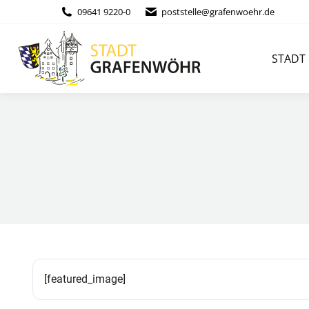
Inhalt
09641 9220-0
poststelle@grafenwoehr.de
springen
STADT & BÜ
STADT
[featured_image]