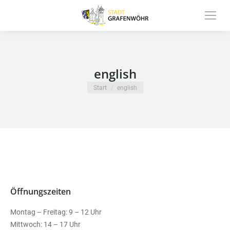
Inhalt
springen
english
Sie befinden sich hier:
Start
english
Öffnungszeiten
Montag – Freitag: 9 – 12 Uhr
Mittwoch: 14 – 17 Uhr