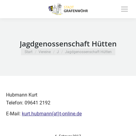
Inhalt
springen
Jagdgenossenschaft Hütten
Sie befinden sich hier:
Start
Vereine
J
Jagdgenossenschaft Hütten
Hubmann Kurt
Telefon: 09641 2192
E-Mail:
kurt.hubmann(at)t-online.de