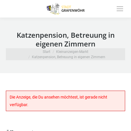
Inhalt
springen
Katzenpension, Betreuung in
eigenen Zimmern
Sie befinden sich hier:
Start
Kleinanzeigen-Markt
Katzenpension, Betreuung in eigenen Zimmern
Die Anzeige, die Du ansehen möchtest, ist gerade nicht
verfügbar.