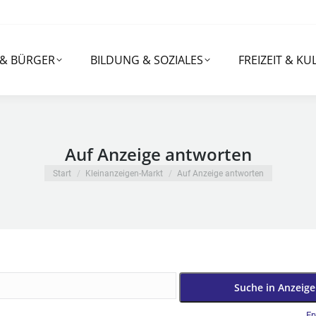
RGER
BILDUNG & SOZIALES
FREIZEIT & KULTUR
 & BÜRGER
BILDUNG & SOZIALES
FREIZEIT & KU
Auf Anzeige antworten
Sie befinden sich hier:
Start
Kleinanzeigen-Markt
Auf Anzeige antworten
Er