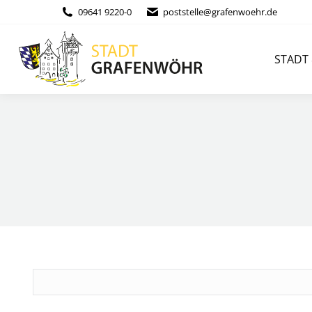
Inhalt
09641 9220-0
poststelle@grafenwoehr.de
springen
STADT & BÜ
STADT
Suche
nach: