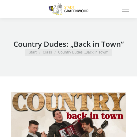
Inhalt
springen
Country Dudes: „Back in Town“
Sie befinden sich hier:
Start
Class
Country Dudes: „Back in Town“