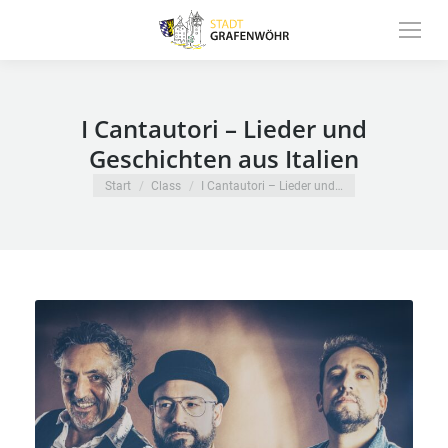
Inhalt
springen
I Cantautori – Lieder und
Geschichten aus Italien
Sie befinden sich hier:
Start
Class
I Cantautori – Lieder und…