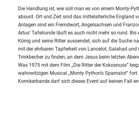
Die Handlung ist, wie soll man es von einem Monty-Pyth
absurd. Ort und Zeit sind das mittelalterliche England 
Anlagen sind ein Fremdwort, Angelsachsen und Franz
Artus‘ Tafelrunde läuft es auch nicht mehr so rund. Bis
König und seine Ritter aussendet, sich auf die Suche n
mit der ehrbaren Tapferkeit von Lancelot, Galahad und C
Trinkbecher zu finden, an dem Jesus beim letzten Aben
Was 1975 mit dem Film „Die Ritter der Kokosnuss“ began
wahnwitzigen Musical „Monty Python’s Spamalot“ fort. E
Komikerbande darf sich dieses Event auf keinen Fall e