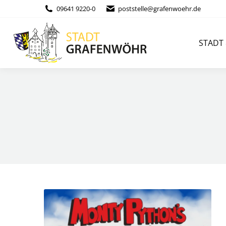
Inhalt
09641 9220-0
poststelle@grafenwoehr.de
springen
STADT & BÜ
STADT