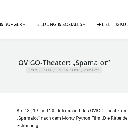
RGER
BILDUNG & SOZIALES
FREIZEIT & KULTUR
 & BÜRGER
BILDUNG & SOZIALES
FREIZEIT & KU
OVIGO-Theater: „Spamalot“
Sie befinden sich hier:
Start
Class
OVIGO-Theater: „Spamalot“
Am 18., 19. und 20. Juli gastiert das OVIGO-Theater m
„Spamalot“ nach dem Monty Python Film „Die Ritter de
Schönberg.