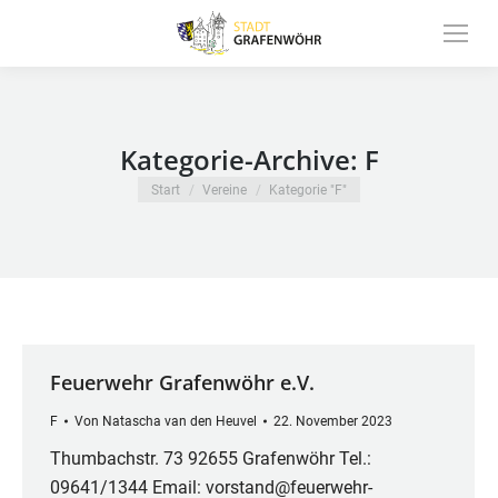
Inhalt
springen
Kategorie-Archive:
F
Sie befinden sich hier:
Start
Vereine
Kategorie "F"
Feuerwehr Grafenwöhr e.V.
F
Von
Natascha van den Heuvel
22. November 2023
Thumbachstr. 73 92655 Grafenwöhr Tel.:
09641/1344 Email: vorstand@feuerwehr-